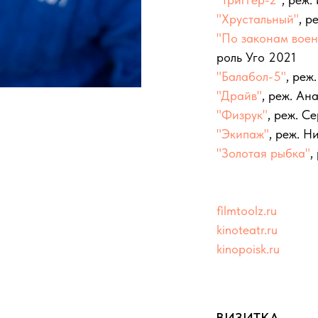
"Хрустальный"
, р
"По законам воен
роль Уго 2021
"Балабол-5"
, реж
"Драйв"
, реж. А
"Физрук"
, реж. С
"Экипаж"
, реж. Н
"Золотая рыбка"
,
filmtoolz.ru
kinoteatr.ru
kinopoisk.ru