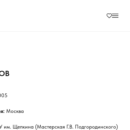
РОВ
005
ия:
Москва
У им. Щепкина (Мастерская Г.В. Подгородинского)