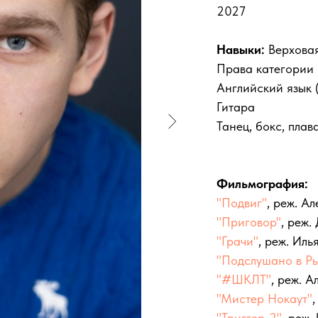
2027
Навыки:
Верховая
Права категории
Английский язык 
Гитара
Танец, бокс, плав
Фильмография:
"Подвиг"
, реж. А
"Приговор"
, реж
"Грачи"
, реж. Ил
"Подслушано в Р
"#ШКЛТ"
, реж. 
"Мистер Нокаут"
"Триггер-2"
, реж