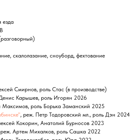
 езда
 В
(разговорный)
ание, скалолазание, сноуборд, фехтование
лексей Смирнов, роль Стас (в производстве)
. Денис Карышев, роль Игорян 2026
ья Максимов, роль Борька Заманский 2025
ыбинске"
, реж. Петр Тодоровский мл., роль Дэн 2024
Алексей Кокорин, Анатолий Бурносов 2023
, реж. Артем Михалков, роль Сашка 2022
. Игорь Твердохлебов, роль Юра 2022