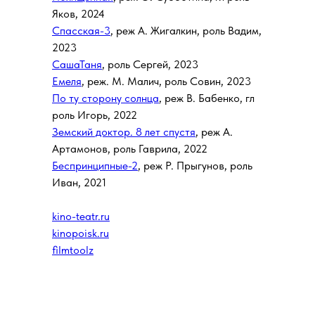
Яков, 2024
Спасская-3
, реж А. Жигалкин, роль Вадим,
2023
СашаТаня
, роль Сергей, 2023
Емеля
, реж. М. Малич, роль Совин, 2023
По ту сторону солнца
, реж В. Бабенко, гл
роль Игорь, 2022
Земский доктор. 8 лет спустя
, реж А.
Артамонов, роль Гаврила, 2022
Беспринципные-2
, реж Р. Прыгунов, роль
Иван, 2021
kino-teatr.ru
kinopoisk.ru
filmtoolz